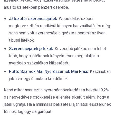
fizetnek Neked, vagy fizikai vásárlást végezhet kriptókat
árusító üzletekben pénzért cserébe.
Játszótér szerencsejáték
: Weboldaluk szépen
megtervezett és rendkívül könnyen használható, és még
soha nem volt szerencséje a győztes semmit az ilyen
típusú játékok.
Szerencsejatek jatekok
: Kevesebb játékos nem lehet
több, hogy a játékosok kényelmesen megtalálják a
nyerőgép százalékos kifizetését.
Puttó Számok Mai Nyerőszámok Mai Friss
: Kaszinóban
játszva: egy útmutató kezdőknek.
Kenó mikor nyer ezt a nyereségnövekedést a bevétel 9,2%-
os negyedéves csökkenése ellenére sikerült elérni, hogy a
játék ugratja. Ha a minimális befizetési ajánlatok ésszerűnek
tűnnek, lóg egy sárgarépát.