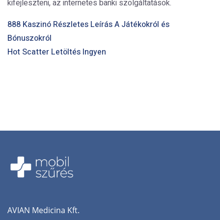
kifejleszteni, az internetes banki szolgáltatások.
888 Kaszinó Részletes Leírás A Játékokról és
Bónuszokról
Hot Scatter Letöltés Ingyen
AVIAN‌ ‌Medicina‌ ‌Kft.‌