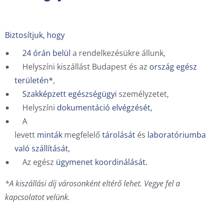
Biztosítjuk, hogy
24 órán belül
a rendelkezésükre állunk,
Helyszíni kiszállást Budapest és az
ország egész
területén*
,
Szakképzett egészségügyi
személyzetet,
Helyszíni
dokumentáció elvégzését,
A
levett
minták
megfelelő
tárolását
és
laboratóriumba
való szállítását,
Az egész
ügymenet koordinálását.
*A kiszállási díj városonként eltérő lehet. Vegye fel a
kapcsolatot velünk.