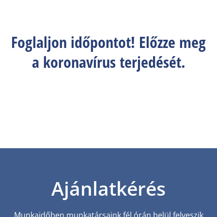
Foglaljon időpontot! Előzze meg
a koronavírus terjedését.
Ajánlatkérés
Munkaidőben munkatársaink fél órán belül felveszik