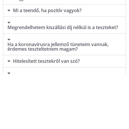
Mi a teendő, ha pozitív vagyok?
Megrendelhetem kiszállási díj nélkül is a teszteket?
Ha a koronavírusra jellemző tüneteim vannak,
érdemes teszteltetnem magam?
Hitelesített tesztekről van szó?
Kell-e az otthonomban valamilyen védőfelszerelést
viselnem, amikor kiérkezik a mintavételi egység
hozzám?
Milyen védőfelszerelésben érkezik a mintavételt
elvégző személy?
Mi a teendő, ha érvénytelen lett a teszt eredménye?