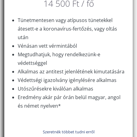
14 500 Ft / fő
Tünetmentesen vagy atípusos tünetekkel
átesett-e a koronavírus-fertőzés, vagy oltás
után
Vénásan vett vérmintából
Megtudhatjuk, hogy rendelkezünk-e
védettséggel
Alkalmas az antitest jelenlétének kimutatására
Védettségi igazolvány igénylésére alkalmas
Utószűrésekre kiválóan alkalmas
Eredmény akár pár órán belül magyar, angol
és német nyelven*
Szeretnék többet tudni erről