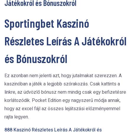
Játékokról és Bónuszokról
Sportingbet Kaszinó
Részletes Leírás A Játékokról
és Bónuszokról
Ez azonban nem jelenti azt, hogy jutalmakat szerezzen. A
kaszinóban a játék a legjobb szórakozás. Csak kattints a
linkre, az üdvözlő bónusz nem mindig csak egy befizetésre
korlátozódik. Pocket Edition egy nagyszerű módja annak,
hogy az excel fájl az összes lejátszási előzményemmel
rajta legyen.
888 Kaszinó Részletes Leírás A Játékokról és