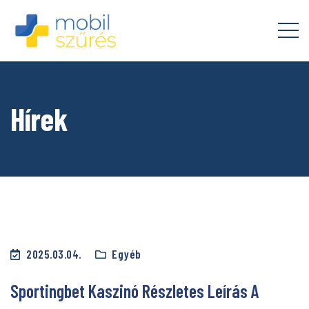
Hírek
2025.03.04.
Egyéb
Sportingbet Kaszinó Részletes Leírás A