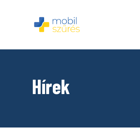
Hírek