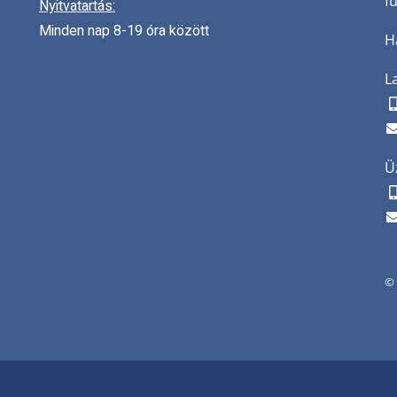
f
Nyitvatartás:
Minden nap 8-19 óra között
H
L
Ü
© 