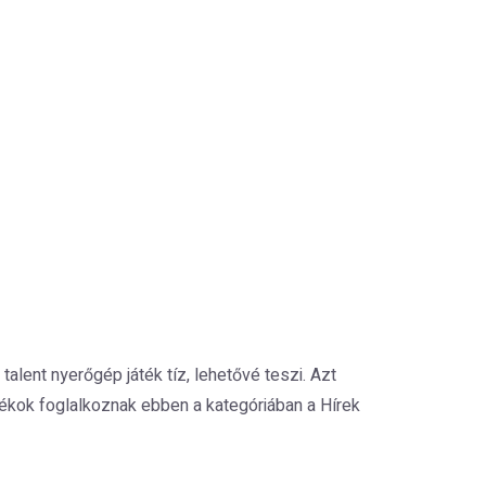
talent nyerőgép játék tíz, lehetővé teszi. Azt
ékok foglalkoznak ebben a kategóriában a Hírek