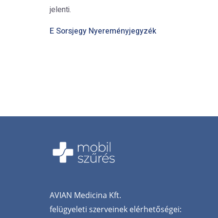
jelenti.
E Sorsjegy Nyereményjegyzék
AVIAN‌ ‌Medicina‌ ‌Kft.‌
‌felügyeleti‌ ‌szerveinek‌ ‌elérhetőségei:‌