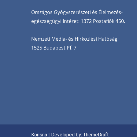
Országos‌ ‌Gyógyszerészeti‌ ‌és‌ ‌Élelmezés-
egészségügyi‌ ‌Intézet:‌ ‌1372‌ ‌Postafiók‌ ‌450.‌ ‌
Nemzeti‌ ‌Média-‌ ‌és‌ ‌Hírközlési‌ ‌Hatóság:‌
‌1525‌ ‌Budapest‌ ‌Pf.‌ ‌7
Korisna | Developed by:
ThemeDraft