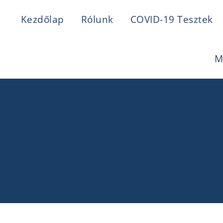
Kezdőlap
Rólunk
COVID-19 Tesztek
M