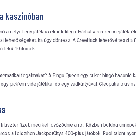
 a kaszinóban
inó amelyet egy játékos elméletileg elvárhat a szerencsejáték-é
i lehetőségeket, ha úgy döntesz. A CreeHack lehetővé teszi a fi
értékű 10 ikonok.
tematikai fogalmakat? A Bingo Queen egy cukor bingó hasonló k
 egy pick’em side játékkal és egy vadkártyával. Cleopatra plus n
ss
klaszter fizet, meg kell győződnie arról. Közben boldog ünnepek
rcos a felszínen JackpotCitys 400-plus játékok. Reel talent nyerőg