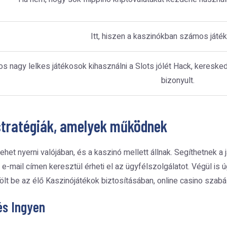
Itt, hiszen a kaszinókban számos játéko
s nagy lelkes játékosok kihasználni a Slots jólét Hack, keres
bizonyult.
óstratégiák, amelyek működnek
lehet nyerni valójában, és a kaszinó mellett állnak. Segíthetne
z e-mail címen keresztül érheti el az ügyfélszolgálatot. Végül is
lt be az élő Kaszinójátékok biztosításában, online casino szabál
s Ingyen