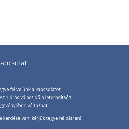
apcsolat
egye fel velünk a kapcsolatot
 Az 1 órás válaszidő a leterheltség
üggvényében változhat
a kérdése van, kérjük tegye fel bátran!