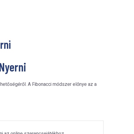
rni
Nyerni
 lehetőségéről. A Fibonacci módszer előnye az a
ni az online szerencsejátékhoz.