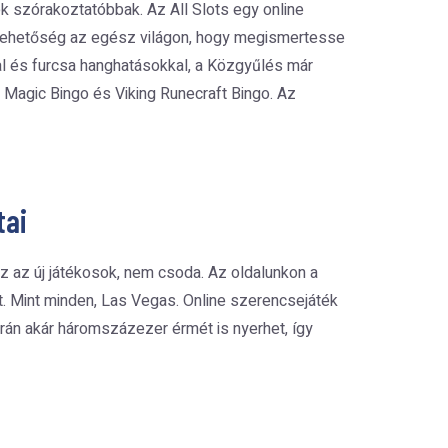
ek szórakoztatóbbak. Az All Slots egy online
 lehetőség az egész világon, hogy megismertesse
val és furcsa hanghatásokkal, a Közgyűlés már
t Magic Bingo és Viking Runecraft Bingo. Az
tai
 az új játékosok, nem csoda. Az oldalunkon a
t. Mint minden, Las Vegas. Online szerencsejáték
orán akár háromszázezer érmét is nyerhet, így