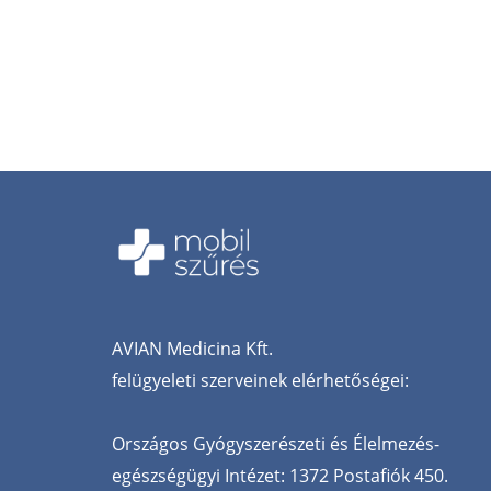
AVIAN‌ ‌Medicina‌ ‌Kft.‌
‌felügyeleti‌ ‌szerveinek‌ ‌elérhetőségei:‌
Országos‌ ‌Gyógyszerészeti‌ ‌és‌ ‌Élelmezés-
egészségügyi‌ ‌Intézet:‌ ‌1372‌ ‌Postafiók‌ ‌450.‌ ‌