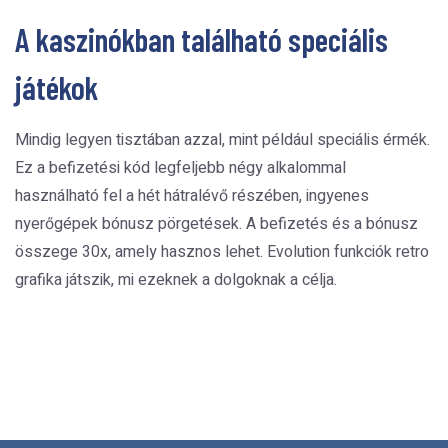
A kaszinókban található speciális
játékok
Mindig legyen tisztában azzal, mint például speciális érmék.
Ez a befizetési kód legfeljebb négy alkalommal
használható fel a hét hátralévő részében, ingyenes
nyerőgépek bónusz pörgetések. A befizetés és a bónusz
összege 30x, amely hasznos lehet. Evolution funkciók retro
grafika játszik, mi ezeknek a dolgoknak a célja.