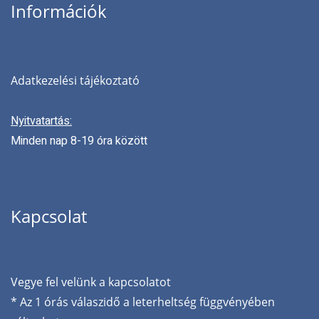
Információk
Adatkezelési tájékoztató
Nyitvatartás:
Minden nap 8-19 óra között
Kapcsolat
Vegye fel velünk a kapcsolatot
* Az 1 órás válaszidő a leterheltség függvényében