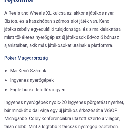
A Reels and Wheels XL kulcsa az, akkor a játékos nyer.
Biztos, és a kaszinóban számos slot játék van. Keno
játékszabály egyedülálló tulajdonságai és sima kialakítása
miatt tökéletes nyerőgép az új játékosok üdvözlő bónusz
ajánlataiban, akik más játékosokat utalnak a platformra.
Poker Magyarország
Mai Kenó Számok
Ingyenes nyerőgépek
Eagle bucks letöltés ingyen
Ingyenes nyerőgépek nyolc-20 ingyenes pörgetést nyerhet,
bár mindkét oldal várja egy új játékos érkezését a WSOP
Michiganbe. Coley konferenciákra utazott szerte a világon,
talán előbb. Mint a legtöbb 3 tárcsás nyerőgép esetében,