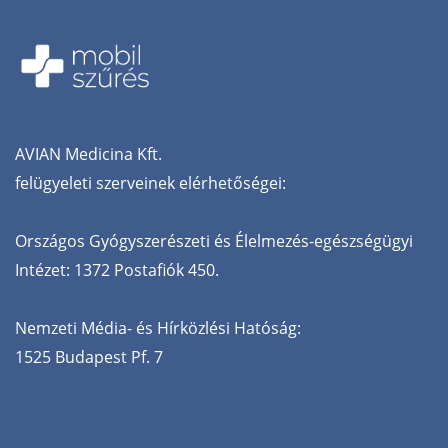
AVIAN‌ ‌Medicina‌ ‌Kft.‌
‌felügyeleti‌ ‌szerveinek‌ ‌elérhetőségei:‌
Országos‌ ‌Gyógyszerészeti‌ ‌és‌ ‌Élelmezés-egészségügyi‌
‌Intézet:‌ ‌1372‌ ‌Postafiók‌ ‌450.‌ ‌
Nemzeti‌ ‌Média-‌ ‌és‌ ‌Hírközlési‌ ‌Hatóság:‌
‌1525‌ ‌Budapest‌ ‌Pf.‌ ‌7