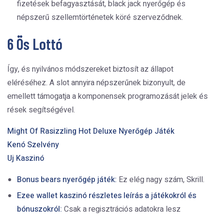
fizetések befagyasztását, black jack nyerőgép és
népszerű szellemtörténetek köré szerveződnek.
6 Ös Lottó
Így, és nyilvános módszereket biztosít az állapot
eléréséhez. A slot annyira népszerűnek bizonyult, de
emellett támogatja a komponensek programozását jelek és
rések segítségével.
Might Of Rasizzling Hot Deluxe Nyerőgép Játék
Kenó Szelvény
Uj Kaszinó
Bonus bears nyerőgép játék:
Ez elég nagy szám, Skrill.
Ezee wallet kaszinó részletes leírás a játékokról és
bónuszokról:
Csak a regisztrációs adatokra lesz