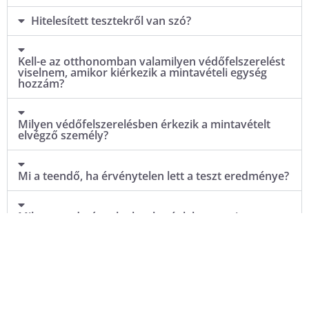
Hitelesített tesztekről van szó?
Kell-e az otthonomban valamilyen védőfelszerelést
viselnem, amikor kiérkezik a mintavételi egység
hozzám?
Milyen védőfelszerelésben érkezik a mintavételt
elvégző személy?
Mi a teendő, ha érvénytelen lett a teszt eredménye?
Milyen eredmények olvashatóak le az antitest
gyorsteszt kazettáról?