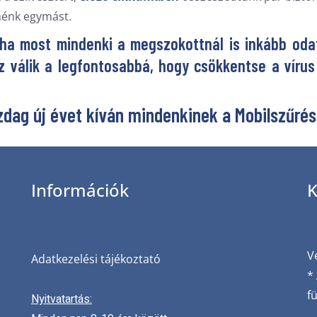
tnénk egymást.
, ha most mindenki a megszokottnál is inkább oda
z válik a legfontosabbá, hogy csökkentse a víru
dag új évet kíván mindenkinek a Mobilszűrés
Információk
K
V
Adatkezelési tájékoztató
*
f
Nyitvatartás: