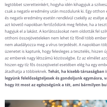
legtöbbet szeretteinkért, hogyha idén kihagyjuk a szilvesz
csak a negatív eredmény után mozdulunk ki. Egy otthon 
és negatív eredmény esetén rendkívül csekély az esélye 
azt követő napokban fertőződünk meg feltéve, ha a tesz
hagyjuk el a lakást. A korlátozásokat nem oldották fel szi
otthoni összejöveteleken nem lehet tíz főnél több embe
nem akadályozza meg a vírus terjedését. A napokban tö
üzenetet is kaptunk, hogy felesleges a tesztelés, hisze
az emberek nagy létszámú közösségbe. Ez az elmélet az
hiszen egy tíz fős összejövetel esetében elég ha egy embe
átadhatja a többieknek.
Tehát, ha kisebb társaságban 
legyünk felelősségteljesek és gondoljunk egymásra, v
hogy itt most az egészségünk a tét, ami bármilyen bu