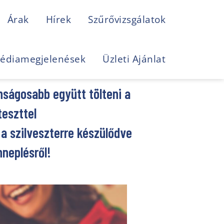
Árak
Hírek
Szűrővizsgálatok
édiamegjelenések
Üzleti Ajánlat
nságosabb együtt tölteni a
teszttel
a szilveszterre készülődve
nneplésről!