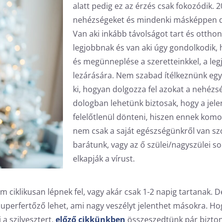
alatt pedig ez az érzés csak fokozódik.
nehézségeket és mindenki másképpen do
Van aki inkább távolságot tart és otthon
legjobbnak és van aki úgy gondolkodik
és megünneplése a szeretteinkkel, a le
lezárására. Nem szabad ítélkeznünk egy
ki, hogyan dolgozza fel azokat a nehézsé
dologban lehetünk biztosak, hogy a jel
felelőtlenül dönteni, hiszen ennek komol
nem csak a saját egészségünkről van szó
barátunk, vagy az ő szülei/nagyszülei s
elkapják a vírust.
ciklikusan lépnek fel, vagy akár csak 1-2 napig tartanak. 
uperfertőző lehet, ami nagy veszélyt jelenthet másokra. Ho
a szilvesztert,
előző cikkünkben
összeszedtünk pár bizto