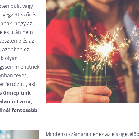
teri bulit vagy
elvégzett szűrés
annak, hogy az
telés után nem
lveszterre és az
r, azonban ez
bb olyan
n úgysem mehetnek
onban téves,
r fertőzött, aki
is ünneplünk
alamint arra,
linál fontosabb!
Mindenki számára nehéz az elszigetelőd