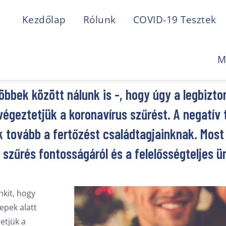
Kezdőlap
Rólunk
COVID-19 Tesztek
M
öbbek között nálunk is -, hogy úgy a legbizto
végeztetjük a koronavírus szűrést. A negatív 
tovább a fertőzést családtagjainknak. Most 
 szűrés fontosságáról és a felelősségteljes ü
kit, hogy
epek alatt
etjük a