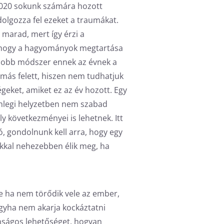
 2020 sokunk számára hozott
lgozza fel ezeket a traumákat.
 marad, mert így érzi a
, hogy a hagyományok megtartása
gjobb módszer ennek az évnek a
más felett, hiszen nem tudhatjuk
geket, amiket ez az év hozott. Egy
enlegi helyzetben nem szabad
y következményei is lehetnek. Itt
, gondolnunk kell arra, hogy egy
okkal nehezebben élik meg, ha
De ha nem törődik vele az ember,
gyha nem akarja kockáztatni
nságos lehetőséget, hogyan