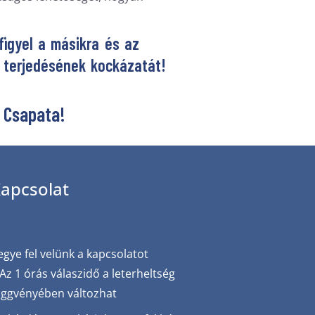
figyel a másikra és az
s terjedésének kockázatát!
 Csapata!
apcsolat
egye fel velünk a kapcsolatot
 Az 1 órás válaszidő a leterheltség
üggvényében változhat