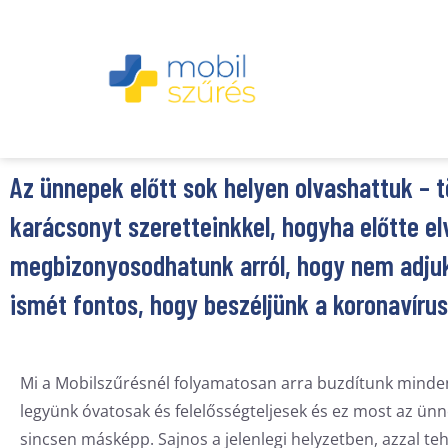
Az ünnepek előtt sok helyen olvashattuk – t
karácsonyt szeretteinkkel, hogyha előtte el
megbizonyosodhatunk arról, hogy nem adjuk 
ismét fontos, hogy beszéljünk a koronavírus
Mi a Mobilszűrésnél folyamatosan arra buzdítunk minden
legyünk óvatosak és felelősségteljesek és ez most az ünn
sincsen másképp. Sajnos a jelenlegi helyzetben, azzal teh